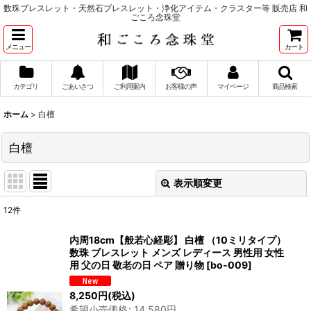
数珠ブレスレット・天然石ブレスレット・浄化アイテム・クラスター等 販売店 和
ごころ念珠堂
メニュー
カート
カテゴリ
ごあいさつ
ご利用案内
お客様の声
マイページ
商品検索
ホーム
>
白檀
白檀
表示順変更
閉じる
12
件
表示数
:
内周18cm【般若心経彫】 白檀 （10ミリタイプ）
数珠 ブレスレット メンズ レディース 男性用 女性
並び順
:
用 父の日 敬老の日 ペア 贈り物
[
bo-009
]
8,250
円
(税込)
絞り込む
希望小売価格
:
14,580
円