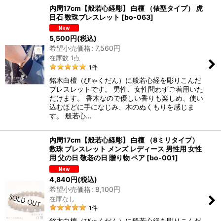
内周17cm【般若心経彫】 白檀 （俵型タイプ） 虎
目石 数珠ブレスレット
[
bo-063
]
5,500
円
(税込)
希望小売価格
:
7,560
円
在庫数 1点
1
件
銘木白檀（びゃくだん）に般若心経を彫りこんだ
ブレスレットです。 男性、女性問わずご着用いた
だけます。 香木なので優しい香りも楽しめ、使い
込むほどに手になじみ、木のぬくもりを感じま
す。 般若心…
内周17cm【般若心経彫】 白檀 （8ミリタイプ）
数珠 ブレスレット メンズ レディース 男性用 女性
用 父の日 敬老の日 贈り物 ペア
[
bo-001
]
4,840
円
(税込)
希望小売価格
:
8,100
円
在庫なし
1
件
銘木白檀（びゃくだん）に般若心経を彫りこんだ