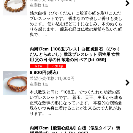
在庫数 1点
銘木白檀（びゃくだん）に般若心経を彫りこんだ
ブレスレットです。 香木なので優しい香りも楽し
めます。 使い込むほどに手になじみ、木のぬくも
りを感じます。 般若心経は仏教の精髄を説いた経
典で、 …
内周17cm【108玉ブレス】白檀 虎目石 （びゃく
だん とらめいし）数珠ブレスレット 男性用 女性
用 父の日 母の日 敬老の日 ペア
[
bt-059
]
8,800
円
(税込)
希望小売価格
:
11,000
円
在庫数 1点
本式数珠と同じ『108玉』でつくたれた功徳の高
いブレスレットです。 親玉、天玉、主玉から成る
正式な数珠の形になっています。 本格的な腕輪念
珠をいつも身に着けることが出来るので人気があ
ります。 …
内周17cm【般若心経彫】白檀（俵型タイプ） 瑪