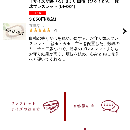
【サイズが選べる】8ミリ 白檀（びゃくだん） 数
珠ブレスレット
[
bt-061
]
3,850
円
(税込)
在庫なし
1
件
白檀の香りが心を穏やかにする、お守り数珠ブレ
スレット。 親玉・天玉・主玉を配置した、数珠の
ミニチュア版なので、通常のブレスレットよりも
お守り効果が高く、煩悩を鎮め、心身ともに清浄
へと導いてくれる…