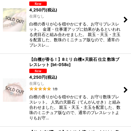
4,250
円
(税込)
在庫なし
白檀の香りが心を穏やかにする、お守りブレスレ
ット。 金運・仕事運アップに効果があるといわれ
る虎目石と組み合わせました。 親玉・天玉・主玉
を配置した、数珠のミニチュア版なので、通常の
ブレスレ…
【白檀が香る！】8ミリ 白檀×天眼石 仕立 数珠ブ
レスレット
[
bt-058c
]
4,250
円
(税込)
在庫なし
1
件
白檀の香りが心を穏やかにする、お守り数珠ブレ
スレット。 人気の天眼石（てんがんせき）と組み
合わせました。 親玉・天玉・主玉を配置した、数
珠のミニチュア版なので、通常のブレスレットよ
りもお守…