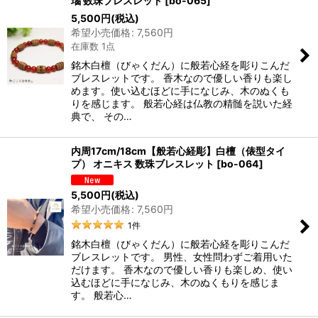
瑙 数珠ブレスレット
[
bo-065
]
5,500
円
(税込)
希望小売価格
:
7,560
円
在庫数 1点
銘木白檀（びゃくだん）に般若心経を彫りこんだ
ブレスレットです。 香木なので優しい香りも楽し
めます。使い込むほどに手になじみ、木のぬくも
りを感じます。 般若心経は仏教の精髄を説いた経
典で、 その…
内周17cm/18cm【般若心経彫】白檀（俵型タイ
プ） オニキス 数珠ブレスレット
[
bo-064
]
5,500
円
(税込)
希望小売価格
:
7,560
円
1
件
銘木白檀（びゃくだん）に般若心経を彫りこんだ
ブレスレットです。 男性、女性問わずご着用いた
だけます。 香木なので優しい香りも楽しめ、使い
込むほどに手になじみ、木のぬくもりを感じま
す。 般若心…