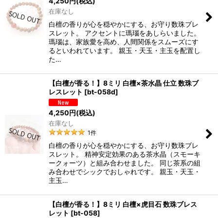
4,250
円
(税込)
在庫なし
白檀の香りが心を穏やかにする、お守り数珠ブレ
スレット。 アクセントに瑪瑙をあしらいました。
瑪瑙は、家族愛を高め、人間関係をスムーズにす
るといわれています。 親玉・天玉・主玉を配置し
た…
【白檀が香る！】8ミリ 白檀×茶水晶 仕立 数珠ブ
レスレット
[
bt-058d
]
4,250
円
(税込)
在庫なし
1
件
白檀の香りが心を穏やかにする、お守り数珠ブレ
スレット。 精神安定効果のある茶水晶（スモーキ
ークォーツ）と組み合わせました。 同じ茶系の組
み合わせでシックでおしゃれです。 親玉・天玉・
主玉…
【白檀が香る！】8ミリ 白檀×虎目石 数珠ブレス
レット
[
bt-058
]