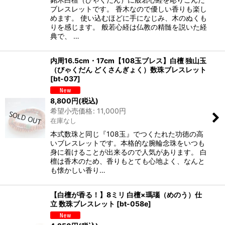
ブレスレットです。 香木なので優しい香りも楽し
めます。 使い込むほどに手になじみ、木のぬくも
りを感じます。 般若心経は仏教の精髄を説いた経
典で、 …
内周16.5cm・17cm【108玉ブレス】白檀 独山玉
（びゃくだん どくさんぎょく）数珠ブレスレット
[
bt-037
]
8,800
円
(税込)
希望小売価格
:
11,000
円
在庫なし
本式数珠と同じ『108玉』でつくたれた功徳の高
いブレスレットです。本格的な腕輪念珠をいつも
身に着けることが出来るので人気があります。 白
檀は香木のため、香りもとても心地よく、なんと
も懐かしい香り…
【白檀が香る！】8ミリ 白檀×瑪瑙（めのう）仕
立 数珠ブレスレット
[
bt-058e
]