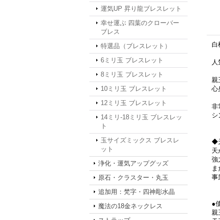
運気UP 昇り龍ブレスレット
幸せ運ぶ 四葉のクローバー
ブレス
白
特選品（ブレスレット）
6ミリ玉 ブレスレット
人
8ミリ玉 ブレスレット
親
10ミリ玉 ブレスレット
心
12ミリ玉 ブレスレット
非
シ
14ミリ-18ミリ玉 ブレスレッ
ト
玉サイズミックス ブレスレ
◆
ット
天
強
浄化・運気アップグッズ
ま
事
原石・クラスター・丸玉
追加用：梵字・四神彫水晶
●
魔法の18金ネックレス
親