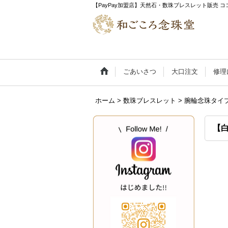
【PayPay加盟店】天然石・数珠ブレスレット販売
ごあいさつ
大口注文
修理
ホーム
>
数珠ブレスレット
>
腕輪念珠タイ
【白