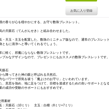
お気に入り登録
檀の香りが心を穏やかにする、お守り数珠ブレスレット。
気の天眼石（てんがんせき）と組み合わせました。
玉・天玉・主玉を配置した、数珠のミニチュア版なので、通常のブレスレッ
身ともに清浄へと導いてくれるでしょう。
常に軽く、邪魔にならない数珠ブレスレットです。
ンプルなデザインなので、プレゼントにもおススメの数珠ブレスレットです
天眼石
から降ってきた神の眼と呼ばれる天然石。
力なパワーで邪気を祓う「魔よけのお守り」といわれています。
た、意思を強め、地に足をつけて、目標を達成するための良いサポートとな
業の成功や受験のサポートにもおすすめです。
使用素材
玉：天眼石（10ミリ） 主玉：白檀（8ミリ×7ミリ）