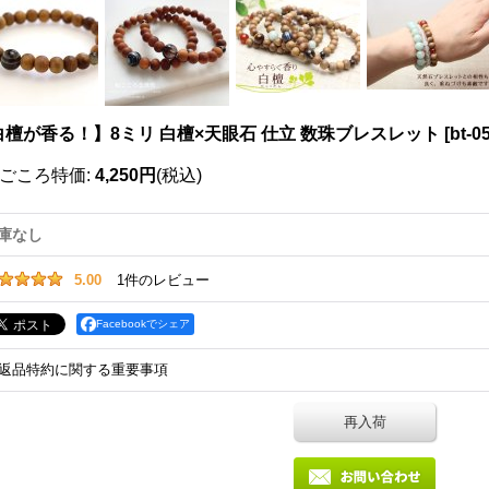
白檀が香る！】8ミリ 白檀×天眼石 仕立 数珠ブレスレット
[
bt-0
ごころ特価
:
4,250円
(税込)
庫なし
5.00
1
件のレビュー
Facebookでシェア
返品特約に関する重要事項
再入荷