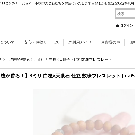
 ココロときめく・安らぐ・本物の天然石たちをお届けいたします★おまかせ配送なら送料無料
ログイン
について
安心・お得サービス
ご利用ガイド
お客様の声
無
プ
>
【白檀が香る！】8ミリ 白檀×天眼石 仕立 数珠ブレスレット
檀が香る！】8ミリ 白檀×天眼石 仕立 数珠ブレスレット
[
bt-0