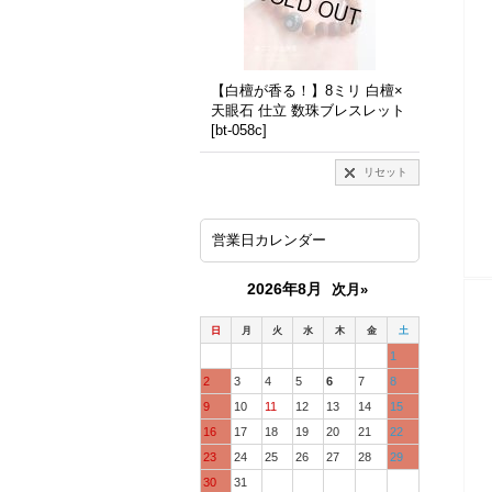
【白檀が香る！】8ミリ 白檀×
天眼石 仕立 数珠ブレスレット
[
bt-058c
]
リセット
営業日カレンダー
2026年8月
次月»
日
月
火
水
木
金
土
1
2
3
4
5
6
7
8
9
10
11
12
13
14
15
16
17
18
19
20
21
22
23
24
25
26
27
28
29
30
31