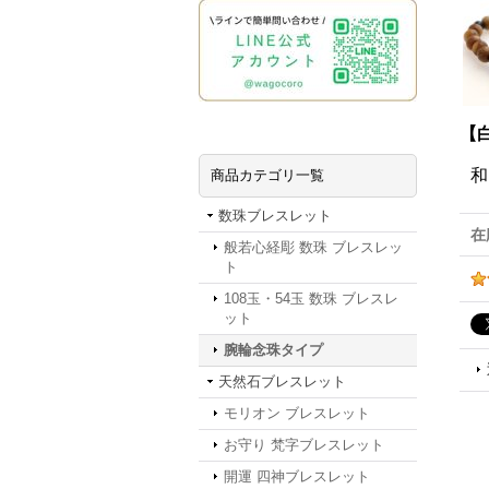
【
和
商品カテゴリ一覧
数珠ブレスレット
在
般若心経彫 数珠 ブレスレッ
ト
108玉・54玉 数珠 ブレスレ
ット
腕輪念珠タイプ
天然石ブレスレット
モリオン ブレスレット
お守り 梵字ブレスレット
開運 四神ブレスレット