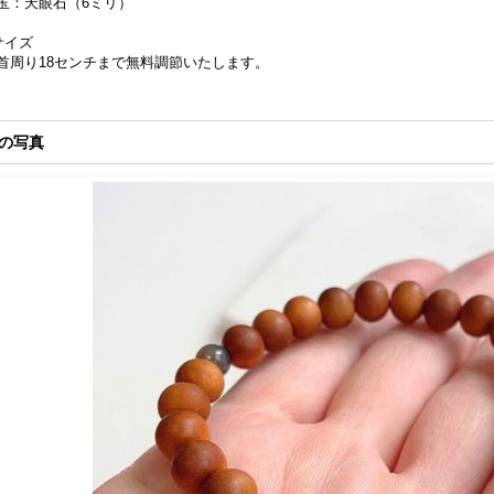
玉：天眼石（6ミリ）
サイズ
首周り18センチまで無料調節いたします。
の写真