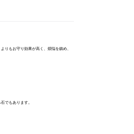
トよりもお守り効果が高く、煩悩を鎮め、
。
る石でもあります。