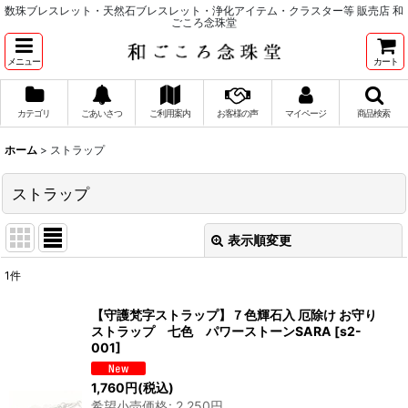
数珠ブレスレット・天然石ブレスレット・浄化アイテム・クラスター等 販売店 和
ごころ念珠堂
メニュー
カート
カテゴリ
ごあいさつ
ご利用案内
お客様の声
マイページ
商品検索
ホーム
>
ストラップ
ストラップ
表示順変更
閉じる
1
件
表示数
:
【守護梵字ストラップ】７色輝石入 厄除け お守り
ストラップ 七色 パワーストーンSARA
[
s2-
並び順
:
001
]
1,760
円
(税込)
絞り込む
希望小売価格
:
2,250
円