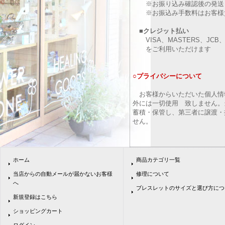
※お振り込み確認後の発送と
※お振込み手数料はお客様
■クレジット払い
VISA、MASTERS、JCB、A
をご利用いただけます
○プライバシーについて
お客様からいただいた個人情
外には一切使用 致しません。
蓄積・保管し、第三者に譲渡・
せん。
ホーム
商品カテゴリ一覧
当店からの自動メールが届かないお客様
修理について
へ
ブレスレットのサイズと選び方につ
新規登録はこちら
ショッピングカート