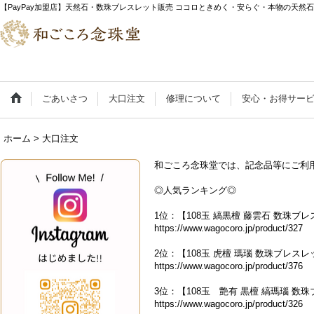
【PayPay加盟店】天然石・数珠ブレスレット販売 ココロときめく・安らぐ・本物の天然
ごあいさつ
大口注文
修理について
安心・お得サー
ホーム
>
大口注文
和ごころ念珠堂では、記念品等にご利
◎人気ランキング◎
1位：【108玉 縞黒檀 藤雲石 数珠ブレ
https://www.wagocoro.jp/product/327
2位：【108玉 虎檀 瑪瑙 数珠ブレスレッ
https://www.wagocoro.jp/product/376
3位：【108玉 艶有 黒檀 縞瑪瑙 数珠
https://www.wagocoro.jp/product/326