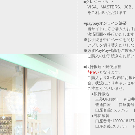
■クレジット払い
VISA、MASTERS、JCB、A
をご利用いただけます
■paypayオンライン決済
当サイトにてご購入のお手
決済画面へ移行いたします
※お手続き中にページを閉じ
アプリを切り替えたりしな
※必ずPayPay残高をご確認
ご購入のお手続きをお願い
■銀行振込・郵便振替
前払い
となります。
ご購入より3日以内にお振込
合、状況によりキャンセル
ご注意くださいませ。
●銀行振込
三菱UFJ銀行 春日井
普通口座 口座番号: 04
口座名義: スノハラ 
●郵便振替
口座番号:12000-1813
口座名義:スノハラ ト