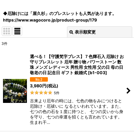
◆厄除けには「屋久杉」のブレスレットも人気があります。
https://www.wagocoro.jp/product-group/179
表示順変更
閉じる
3
件
表示数
:
選べる！【守護梵字ブレス】７色輝石入 厄除け お
守りブレスレット 厄年 贈り物 パワーストーン 数
並び順
:
珠 メンズ レディース 男性用 女性用 父の日 母の日
敬老の日 記念日 ギフト 銀婚式
[
b1-003
]
絞り込む
3,980
円
(税込)
5
件
古来より厄年の時には、七色の物をみにつけると
厄除け・厄祓いに なるといわれています。また、
七つの色の石を１度に持つと、 七つの災いから身
を守り、七つの幸運を招くとも言われています。
生まれ干…