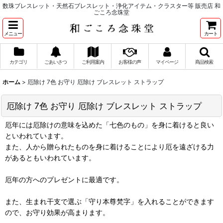
数珠ブレスレット・天然石ブレスレット・浄化アイテム・クラスター等 販売店 和
ごころ念珠堂
メニュー
カート
カテゴリ
ごあいさつ
ご利用案内
お客様の声
マイページ
商品検索
ホーム
>
厄除け 7色 お守り 厄除け ブレスレット ストラップ
厄除け 7色 お守り 厄除け ブレスレット ストラップ
厄年には厄除けの意味を込めた「七色のもの」を身に着けると良い
といわれています。
また、人から贈られたものを身に着けることにより厄を遠ざける力
があるともいわれています。
厄年の方へのプレゼントに最適です。
また、生まれ干支で選ぶ「守り本尊梵字」を入れることができます
ので、お守り効果が高まります。