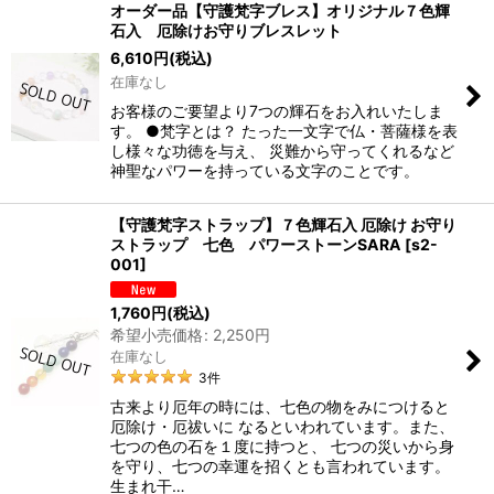
オーダー品【守護梵字ブレス】オリジナル７色輝
石入 厄除けお守りブレスレット
6,610
円
(税込)
在庫なし
お客様のご要望より7つの輝石をお入れいたしま
す。 ●梵字とは？ たった一文字で仏・菩薩様を表
し様々な功徳を与え、 災難から守ってくれるなど
神聖なパワーを持っている文字のことです。
【守護梵字ストラップ】７色輝石入 厄除け お守り
ストラップ 七色 パワーストーンSARA
[
s2-
001
]
1,760
円
(税込)
希望小売価格
:
2,250
円
在庫なし
3
件
古来より厄年の時には、七色の物をみにつけると
厄除け・厄祓いに なるといわれています。また、
七つの色の石を１度に持つと、 七つの災いから身
を守り、七つの幸運を招くとも言われています。
生まれ干…