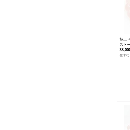
極上 
スト
38,0
在庫な