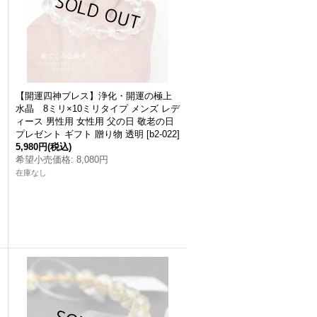
【開運四神ブレス】浄化・開運の極上
水晶 8ミリ×10ミリタイプ メンズ レデ
ィース 男性用 女性用 父の日 敬老の日
プレゼント ギフト 贈り物 透明
[
b2-022
]
5,980円
(税込)
希望小売価格
:
8,080円
在庫なし