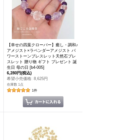
【幸せの四葉クローバー】癒し・調和♪
アメジスト×ラベンダーアメジスト パ
ワーストーンブレスレット天然石ブレ
スレット 贈り物 ギフト プレゼント 誕
生日 母の日
[
b4-005
]
6,280円
(税込)
希望小売価格
:
8,625円
在庫数 1点
1
件