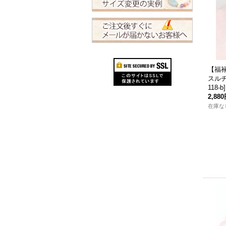
【福
スルチ
118-b
]
2,88
在庫な