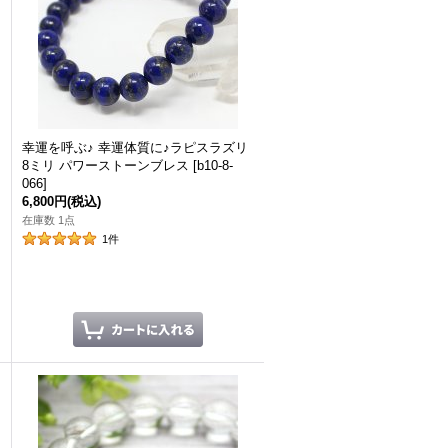
幸運を呼ぶ♪ 幸運体質に♪ラピスラズリ
8ミリ パワーストーンブレス
[
b10-8-
066
]
6,800円
(税込)
在庫数 1点
1
件