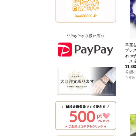
幸運を
ブレス
石 天
ース 
11,8
希望
在庫数 