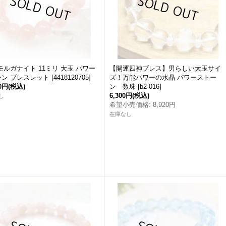
モルガナイト 11ミリ 大玉 パワー
【開運四神ブレス】男らしい大玉サイ
ーン ブレスレット
[
4418120705
]
ズ！万能パワーの水晶 パワーストー
00円
(税込)
ン 数珠
[
b2-016
]
6,300円
(税込)
し
希望小売価格
:
8,920円
在庫なし