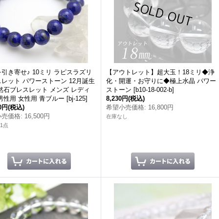
引き寄せ♪ 10ミリ ラピスラズリ
【アウトレット】超大玉！18ミリ◆浄
レット パワーストーン 12月誕生
化・開運・お守りに◆極上水晶 パワー
然石ブレスレット メンズ レディ
ストーン
[
b10-18-002-b
]
男性用 女性用 青ブルー
[
bj-125
]
8,230円
(税込)
80円
(税込)
希望小売価格
:
16,800円
小売価格
:
16,500円
在庫なし
1点