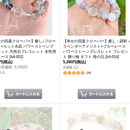
せの四葉クローバー】癒し♪フロー
【幸せの四葉クローバー】癒し・調和 
ト×カット水晶 パワーストーンブ
ラベンダーアメジスト×ブルーレース
レット 天然石ブレスレット 女性用
パワーストーンブレスレット プレゼン
ィース
[
b4-002
]
ト 贈り物 ギフト 母の日
[
b4-014
]
0円
(税込)
5,280円
(税込)
小売価格
:
5,745円
在庫数 1点
1点
1
件