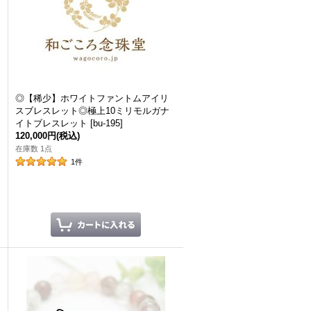
♪
◎【稀少】ホワイトファントムアイリ
スブレスレット◎極上10ミリモルガナ
イトブレスレット
[
bu-195
]
120,000円
(税込)
在庫数 1点
1
件