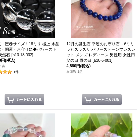
・圧巻サイズ！18ミリ 極上 水晶
12月の誕生石 幸運のお守り石 ♪ 6ミリ
化・開運・お守りに◆パワースト
ラピスラズリ パワーストーンブレスレ
天然石
[
b10-18-002
]
ット メンズ レディース 男性用 女性用
60円
(税込)
父の日 母の日
[
b10-6-001
]
4,880円
(税込)
1点
在庫数 1点
1
件