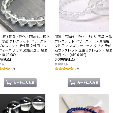
誕生石！開運・浄化・厄除けに 極上
開運・厄除け・浄化！ 6ミリ 高級 水晶
リ 水晶 ブレスレット パワースト
ブレスレット パワーストーン 男性用
ブレスレット 男性用 女性用 メン
女性用 メンズ レディース クリア 天然
ディース クリア 結婚記念日 敬老
石ブレスレット 誕生日プレゼント 敬老
b10-10-009
]
の日 ペア
[
b10-6-010
]
0円
(税込)
3,000円
(税込)
1点
在庫数 1点
1
件
2
件