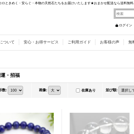
 ココロときめく・安らぐ・本物の天然石たちをお届けいたします★おまかせ配送なら送料無料
ログイン
について
安心・お得サービス
ご利用ガイド
お客様の声
無
開運・招福
示数
:
画像
:
並び順
:
在庫あり