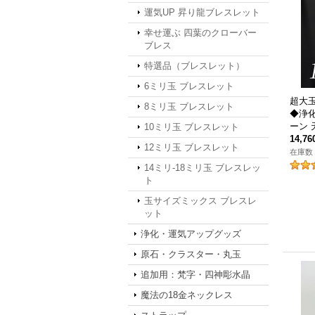
運気UP 昇り龍ブレスレット
幸せ運ぶ 四葉のクローバー
ブレス
特選品（ブレスレット）
6ミリ玉 ブレスレット
超大玉
8ミリ玉 ブレスレット
◆浄
ーン 
10ミリ玉 ブレスレット
14,7
12ミリ玉 ブレスレット
在庫数 
14ミリ-18ミリ玉 ブレスレッ
ト
玉サイズミックス ブレスレ
ット
浄化・運気アップグッズ
原石・クラスター・丸玉
追加用：梵字・四神彫水晶
魔法の18金ネックレス