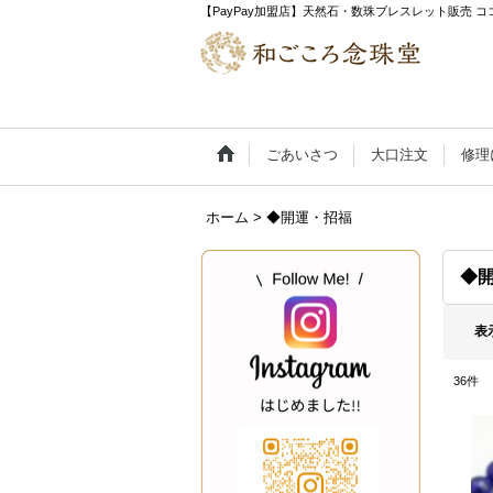
【PayPay加盟店】天然石・数珠ブレスレット販売
ごあいさつ
大口注文
修理
ホーム
>
◆開運・招福
◆
表
36
件