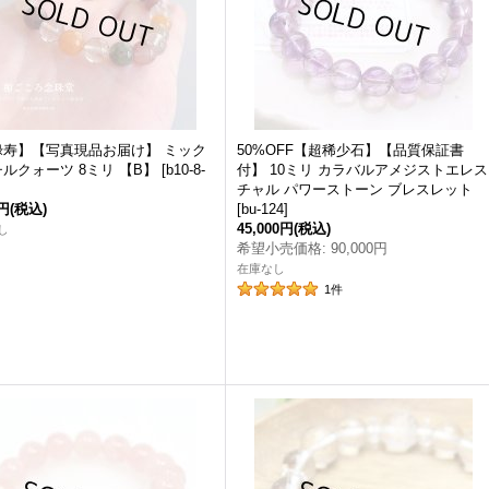
禄寿】【写真現品お届け】 ミック
50%OFF【超稀少石】【品質保証書
ルクォーツ 8ミリ 【B】
[
b10-8-
付】 10ミリ カラバルアメジストエレス
チャル パワーストーン ブレスレット
0円
(税込)
[
bu-124
]
45,000円
(税込)
し
希望小売価格
:
90,000円
在庫なし
1
件