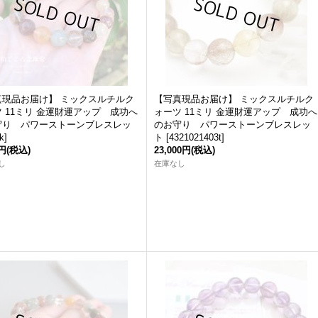
真現品お届け】 ミックスルチルク
【写真現品お届け】 ミックスルチルク
 11ミリ 金運財運アップ 成功へ
ォーツ 11ミリ 金運財運アップ 成功へ
守り パワーストーンブレスレッ
のお守り パワーストーンブレスレッ
k
]
ト
[
4321021403t
]
0円
(税込)
23,000円
(税込)
し
在庫なし