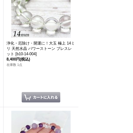
浄化・厄除け・開運に！大玉 極上 14ミ
リ 天然水晶 パワーストーン ブレスレ
ット
[
b10-14-004
]
8,400円
(税込)
在庫数 1点