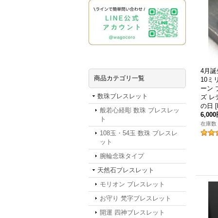
4月
商品カテゴリ一覧
10ミ
ーン 
数珠ブレスレット
ズ レ
の日
[
般若心経彫 数珠 ブレスレッ
6,00
ト
在庫数 
108玉・54玉 数珠 ブレスレ
ット
腕輪念珠タイプ
天然石ブレスレット
モリオン ブレスレット
お守り 梵字ブレスレット
開運 四神ブレスレット