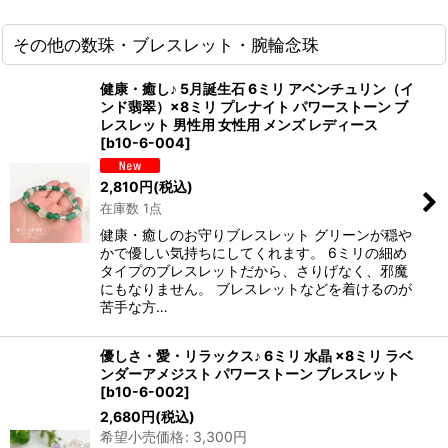
その他の数珠・ブレスレット・腕輪念珠
健康・癒し♪ 5月誕生石 6ミリ アベンチュリン（イ
ンド翡翠）×8ミリ プレナイト パワーストーン ブ
レスレット 男性用 女性用 メンズ レディース
[
b10-6-004
]
2,810
円
(税込)
在庫数 1点
健康・癒しのお守りブレスレット グリーンが穏や
かで優しい気持ちにしてくれます。 6ミリの細め
タイプのブレスレットだから、さりげなく、邪魔
にもなりません。 ブレスレットなどを着けるのが
苦手な方…
優しさ・愛・リラックス♪ 6ミリ 水晶 ×8ミリ ラベ
ンダーアメジスト パワーストーン ブレスレット
[
b10-6-002
]
2,680
円
(税込)
希望小売価格
:
3,300
円