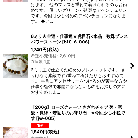
けます。 他のブレスと重ねて着けられるのもお勧
めです。 優しいグリーンが綺麗なアベンチュリン
です。今回は少し薄めのアベンチュリンになりま
す。 ◆ア…
6ミリ★金運・仕事運★虎目石×水晶 数珠ブレス
パワーストーン
[
b10-6-006
]
1,740
円
(税込)
希望小売価格
:
2,610
円
在庫数 1点
6ミリ玉で仕立てた細めのブレスレットです。 さ
りげなく素敵です♪重ねて着けたりもおすすめで
す。 手首にアクセサリーをつけるのが苦手な方や
仕事や勉強で邪魔にならないものをお探しの方に
おすすめしま…
【200g】ローズクォーツ さざれチップ 美・恋
愛・良縁・若返りのお守り石 ※今回少し小粒で
す
[
jw-005
]
1,540
円
(税込)