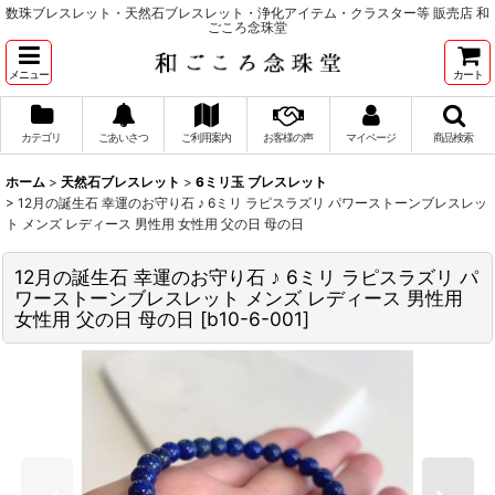
数珠ブレスレット・天然石ブレスレット・浄化アイテム・クラスター等 販売店 和
ごころ念珠堂
メニュー
カート
カテゴリ
ごあいさつ
ご利用案内
お客様の声
マイページ
商品検索
ホーム
>
天然石ブレスレット
>
6ミリ玉 ブレスレット
>
12月の誕生石 幸運のお守り石 ♪ 6ミリ ラピスラズリ パワーストーンブレスレッ
ト メンズ レディース 男性用 女性用 父の日 母の日
12月の誕生石 幸運のお守り石 ♪ 6ミリ ラピスラズリ パ
ワーストーンブレスレット メンズ レディース 男性用
女性用 父の日 母の日
[
b10-6-001
]