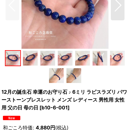
12月の誕生石 幸運のお守り石 ♪ 6ミリ ラピスラズリ パワ
ーストーンブレスレット メンズ レディース 男性用 女性
用 父の日 母の日
[
b10-6-001
]
和ごころ特価
:
4,880
円
(税込)