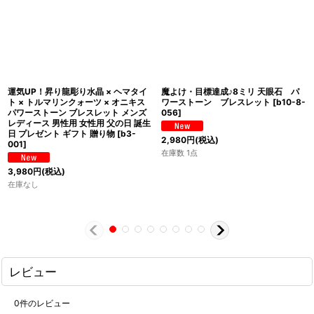
運気UP！昇り龍彫り水晶 × ヘマタイ
魔よけ・目標達成♪8ミリ 天眼石 パ
ト × トルマリンクォーツ × オニキス
ワーストーン ブレスレット
[
b10-8-
パワーストーン ブレスレット メンズ
056
]
レディース 男性用 女性用 父の日 誕生
日 プレゼント ギフト 贈り物
[
b3-
2,980
円
(税込)
001
]
在庫数 1点
3,980
円
(税込)
在庫なし
レビュー
0
件のレビュー