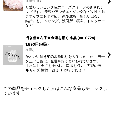
在庫数 1点
可愛らしいピンク色のローズクォーツのさざれチ
ップです。 美容やアンチエイジングなど女性の魅
力アップにおすすめ。 恋愛成就、新しい出会い、
結婚にも。 リビング、洗面所、寝室、ドレッサー
など…
招き猫◆右手◆金運を招く 水晶
[
cu-072a
]
1,890
円
(税込)
在庫なし
かわいい招き猫の水晶彫りを入荷しました！ 右手
を上げる猫は、金運を招くといわれています。
【水晶】 全てを浄化し、幸福を招く。万能の石。
◆サイズ 横幅：21ミリ 奥行：15ミリ …
この商品をチェックした人はこんな商品もチェックし
ています