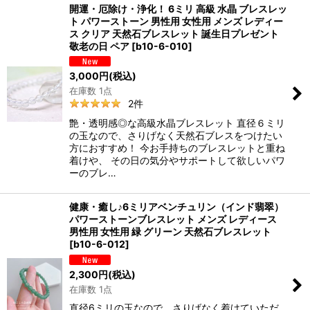
開運・厄除け・浄化！ 6ミリ 高級 水晶 ブレスレッ
ト パワーストーン 男性用 女性用 メンズ レディー
ス クリア 天然石ブレスレット 誕生日プレゼント
敬老の日 ペア
[
b10-6-010
]
3,000
円
(税込)
在庫数 1点
2
件
艶・透明感◎な高級水晶ブレスレット 直径６ミリ
の玉なので、さりげなく天然石ブレスをつけたい
方におすすめ！ 今お手持ちのブレスレットと重ね
着けや、 その日の気分やサポートして欲しいパワ
ーのブレ…
健康・癒し♪6ミリアベンチュリン（インド翡翠）
パワーストーンブレスレット メンズ レディース
男性用 女性用 緑 グリーン 天然石ブレスレット
[
b10-6-012
]
2,300
円
(税込)
在庫数 1点
直径6ミリの玉なので、さりげなく着けていただ