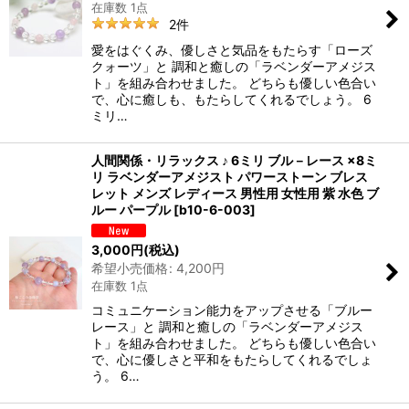
在庫数 1点
2
件
愛をはぐくみ、優しさと気品をもたらす「ローズ
クォーツ」と 調和と癒しの「ラベンダーアメジス
ト」を組み合わせました。 どちらも優しい色合い
で、心に癒しも、もたらしてくれるでしょう。 6
ミリ…
人間関係・リラックス ♪ 6ミリ ブル－レース ×8ミ
リ ラベンダーアメジスト パワーストーン ブレス
レット メンズ レディース 男性用 女性用 紫 水色 ブ
ルー パープル
[
b10-6-003
]
3,000
円
(税込)
希望小売価格
:
4,200
円
在庫数 1点
コミュニケーション能力をアップさせる「ブルー
レース」と 調和と癒しの「ラベンダーアメジス
ト」を組み合わせました。 どちらも優しい色合い
で、心に優しさと平和をもたらしてくれるでしょ
う。 6…