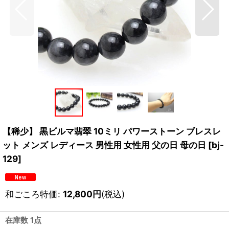
【稀少】 黒ビルマ翡翠 10ミリ パワーストーン ブレスレ
ット メンズ レディース 男性用 女性用 父の日 母の日
[
bj-
129
]
和ごころ特価
:
12,800
円
(税込)
在庫数 1点