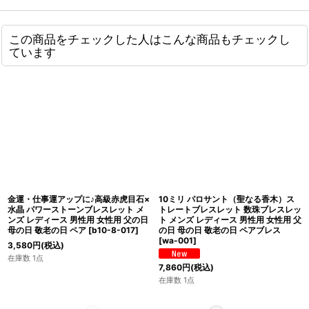
この商品をチェックした人はこんな商品もチェックし
ています
金運・仕事運アップに♪高級赤虎目石×
10ミリ パロサント（聖なる香木）ス
水晶 パワーストーンブレスレット メ
トレートブレスレット 数珠ブレスレッ
ンズ レディース 男性用 女性用 父の日
ト メンズ レディース 男性用 女性用 父
母の日 敬老の日 ペア
[
b10-8-017
]
の日 母の日 敬老の日 ペアブレス
[
wa-001
]
3,580
円
(税込)
在庫数 1点
7,860
円
(税込)
在庫数 1点