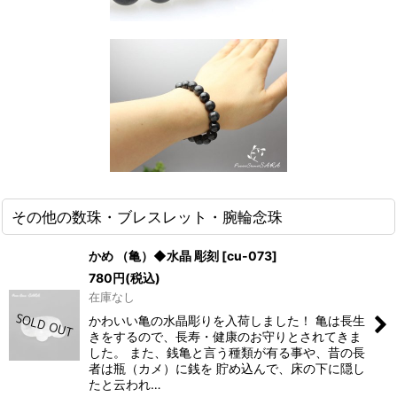
その他の数珠・ブレスレット・腕輪念珠
かめ （亀）◆水晶 彫刻
[
cu-073
]
780
円
(税込)
在庫なし
かわいい亀の水晶彫りを入荷しました！ 亀は長生
きをするので、長寿・健康のお守りとされてきま
した。 また、銭亀と言う種類が有る事や、昔の長
者は瓶（カメ）に銭を 貯め込んで、床の下に隠し
たと云われ…