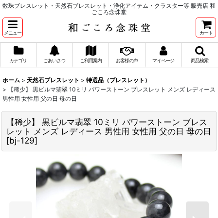
数珠ブレスレット・天然石ブレスレット・浄化アイテム・クラスター等 販売店 和
ごころ念珠堂
メニュー
カート
カテゴリ
ごあいさつ
ご利用案内
お客様の声
マイページ
商品検索
ホーム
>
天然石ブレスレット
>
特選品（ブレスレット）
>
【稀少】 黒ビルマ翡翠 10ミリ パワーストーン ブレスレット メンズ レディース
男性用 女性用 父の日 母の日
【稀少】 黒ビルマ翡翠 10ミリ パワーストーン ブレス
レット メンズ レディース 男性用 女性用 父の日 母の日
[
bj-129
]