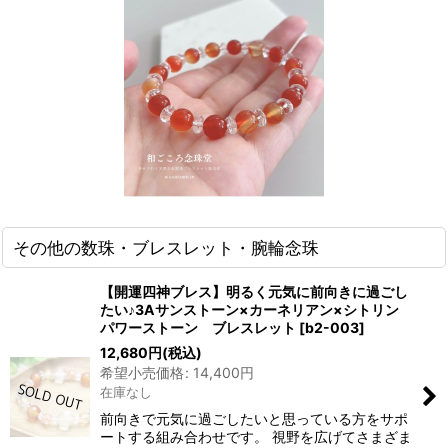
その他の数珠・ブレスレット・腕輪念珠
【開運四神ブレス】明るく元気に前向きに過ごし
たい♪3Aサンストーン×カーネリアン×シトリン
パワーストーン ブレスレット
[
b2-003
]
12,680
円
(税込)
希望小売価格
:
14,400
円
在庫なし
前向きで元気に過ごしたいと思っている方をサポ
ートする組み合わせです。 視野を広げてさまざま