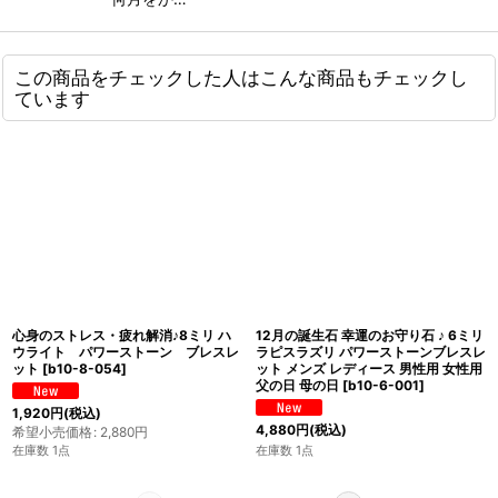
この商品をチェックした人はこんな商品もチェックし
ています
心身のストレス・疲れ解消♪8ミリ ハ
12月の誕生石 幸運のお守り石 ♪ 6ミリ
ウライト パワーストーン ブレスレ
ラピスラズリ パワーストーンブレスレ
ット
[
b10-8-054
]
ット メンズ レディース 男性用 女性用
父の日 母の日
[
b10-6-001
]
1,920
円
(税込)
4,880
円
(税込)
希望小売価格
:
2,880
円
在庫数 1点
在庫数 1点