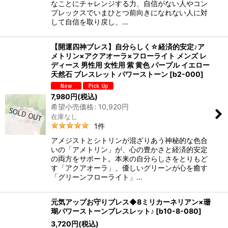
なことにチャレンジする力、自信がない人やコン
プレックスでいまひとつ前向きになれない人に対
して自信を取り戻し、…
【開運四神ブレス】自分らしく☆経済的安定♪ア
メトリン×アクアオーラ×フローライト メンズ レ
ディース 男性用 女性用 紫 黄色 パープル イエロー
天然石 ブレスレット パワーストーン
[
b2-000
]
7,980
円
(税込)
希望小売価格
:
10,920
円
在庫なし
1
件
アメジストとシトリンが混ざりあう神秘的な色合
いの「アメトリン」が、心の豊かさと経済的安定
の両方をサポート。本来の自分らしさをとりもど
す「アクアオーラ」、優しいグリーンが心を癒す
「グリーンフローライト」…
元気アップお守りブレス◆8ミリカーネリアン×珊
瑚パワーストーンブレスレット♪
[
b10-8-080
]
3,720
円
(税込)