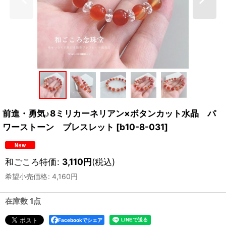
前進・勇気♪8ミリカーネリアン×ボタンカット水晶 パ
ワーストーン ブレスレット
[
b10-8-031
]
和ごころ特価
:
3,110
円
(税込)
希望小売価格
:
4,160
円
在庫数 1点
Facebookでシェア