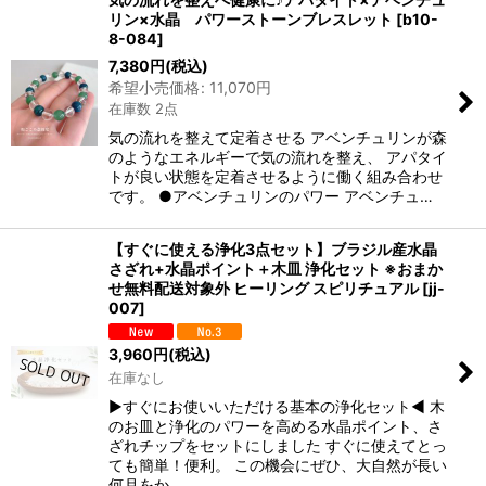
リン×水晶 パワーストーンブレスレット
[
b10-
8-084
]
7,380
円
(税込)
希望小売価格
:
11,070
円
在庫数 2点
気の流れを整えて定着させる アベンチュリンが森
のようなエネルギーで気の流れを整え、 アパタイ
トが良い状態を定着させるように働く組み合わせ
です。 ●アベンチュリンのパワー アベンチュ…
【すぐに使える浄化3点セット】ブラジル産水晶
さざれ+水晶ポイント＋木皿 浄化セット ※おまか
せ無料配送対象外 ヒーリング スピリチュアル
[
jj-
007
]
3,960
円
(税込)
在庫なし
▶すぐにお使いいただける基本の浄化セット◀ 木
のお皿と浄化のパワーを高める水晶ポイント、さ
ざれチップをセットにしました すぐに使えてとっ
ても簡単！便利。 この機会にぜひ、大自然が長い
何月をか…