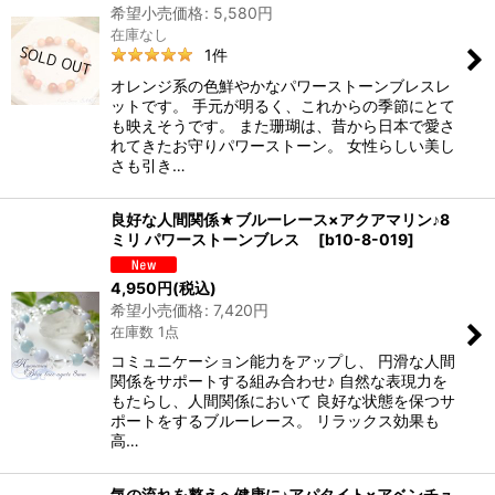
希望小売価格
:
5,580
円
在庫なし
1
件
オレンジ系の色鮮やかなパワーストーンブレスレ
ットです。 手元が明るく、これからの季節にとて
も映えそうです。 また珊瑚は、昔から日本で愛さ
れてきたお守りパワーストーン。 女性らしい美し
さも引き…
良好な人間関係★ブルーレース×アクアマリン♪8
ミリ パワーストーンブレス
[
b10-8-019
]
4,950
円
(税込)
希望小売価格
:
7,420
円
在庫数 1点
コミュニケーション能力をアップし、 円滑な人間
関係をサポートする組み合わせ♪ 自然な表現力を
もたらし、人間関係において 良好な状態を保つサ
ポートをするブルーレース。 リラックス効果も
高…
気の流れを整えへ健康に♪アパタイト×アベンチュ