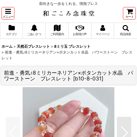
前向きな一歩をくれる、情熱ブレス
メニュー
カート
カテゴリ
ごあいさつ
ご利用案内
お客様の声
マイページ
商品検索
ホーム
>
天然石ブレスレット
>
8ミリ玉 ブレスレット
>
前進・勇気♪8ミリカーネリアン×ボタンカット水晶 パワーストーン ブレス
レット
前進・勇気♪8ミリカーネリアン×ボタンカット水晶 パ
ワーストーン ブレスレット
[
b10-8-031
]