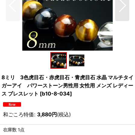
8ミリ 3色虎目石・赤虎目石・青虎目石 水晶 マルチタイ
ガーアイ パワーストーン男性用 女性用 メンズ レディー
ス ブレスレット
[
b10-8-034
]
和ごころ特価
:
3,880
円
(税込)
在庫数 1点