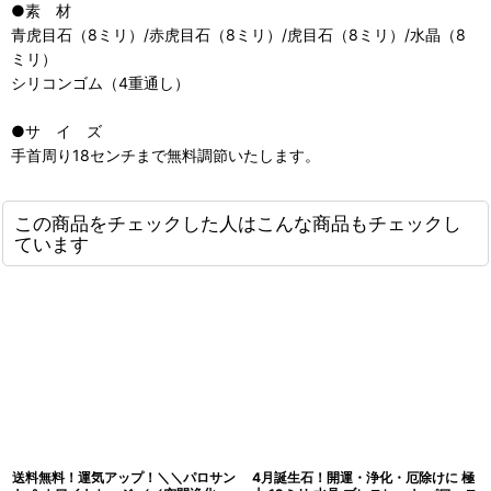
●素 材
青虎目石（8ミリ）/赤虎目石（8ミリ）/虎目石（8ミリ）/水晶（8
ミリ）
シリコンゴム（4重通し）
●サ イ ズ
手首周り18センチまで無料調節いたします。
この商品をチェックした人はこんな商品もチェックし
ています
送料無料！運気アップ！＼＼パロサン
4月誕生石！開運・浄化・厄除けに 極