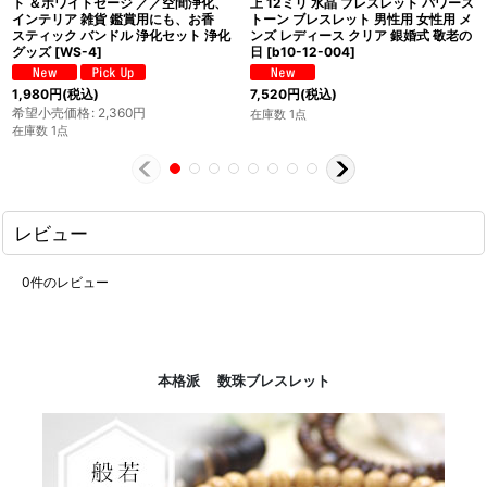
ト ＆ホワイトセージ ／／空間浄化、
上 12ミリ 水晶 ブレスレット パワース
インテリア 雑貨 鑑賞用にも、お香
トーン ブレスレット 男性用 女性用 メ
スティック バンドル 浄化セット 浄化
ンズ レディース クリア 銀婚式 敬老の
グッズ
[
WS-4
]
日
[
b10-12-004
]
1,980
円
(税込)
7,520
円
(税込)
希望小売価格
:
2,360
円
在庫数 1点
在庫数 1点
レビュー
0
件のレビュー
本格派 数珠ブレスレット