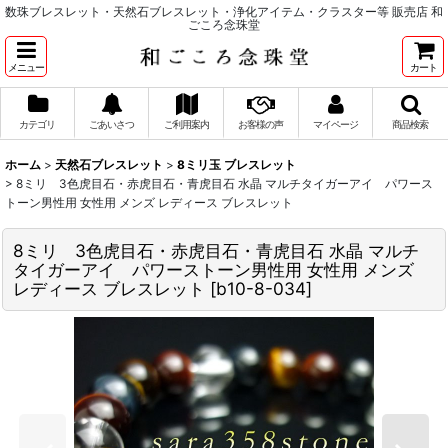
数珠ブレスレット・天然石ブレスレット・浄化アイテム・クラスター等 販売店 和
ごころ念珠堂
メニュー
カート
カテゴリ
ごあいさつ
ご利用案内
お客様の声
マイページ
商品検索
ホーム
>
天然石ブレスレット
>
8ミリ玉 ブレスレット
>
8ミリ 3色虎目石・赤虎目石・青虎目石 水晶 マルチタイガーアイ パワース
トーン男性用 女性用 メンズ レディース ブレスレット
8ミリ 3色虎目石・赤虎目石・青虎目石 水晶 マルチ
タイガーアイ パワーストーン男性用 女性用 メンズ
レディース ブレスレット
[
b10-8-034
]