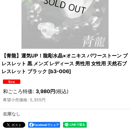
【青龍】運気UP！龍彫水晶×オニキス パワーストーン ブ
レスレット 黒 メンズ レディース 男性用 女性用 天然石ブ
レスレット ブラック
[
b3-006
]
和ごころ特価
:
3,980
円
(税込)
希望小売価格
:
5,355
円
在庫なし
Facebookでシェア