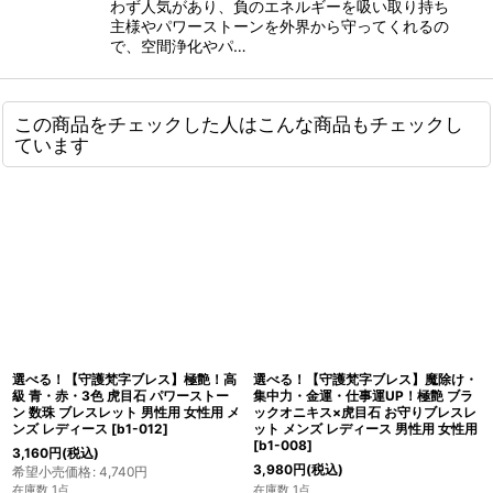
わず人気があり、負のエネルギーを吸い取り持ち
主様やパワーストーンを外界から守ってくれるの
で、空間浄化やパ…
この商品をチェックした人はこんな商品もチェックし
ています
選べる！【守護梵字ブレス】極艶！高
選べる！【守護梵字ブレス】魔除け・
級 青・赤・3色 虎目石 パワーストー
集中力・金運・仕事運UP！極艶 ブラ
ン 数珠 ブレスレット 男性用 女性用 メ
ックオニキス×虎目石 お守りブレスレ
ンズ レディース
[
b1-012
]
ット メンズ レディース 男性用 女性用
[
b1-008
]
3,160
円
(税込)
3,980
円
(税込)
希望小売価格
:
4,740
円
在庫数 1点
在庫数 1点