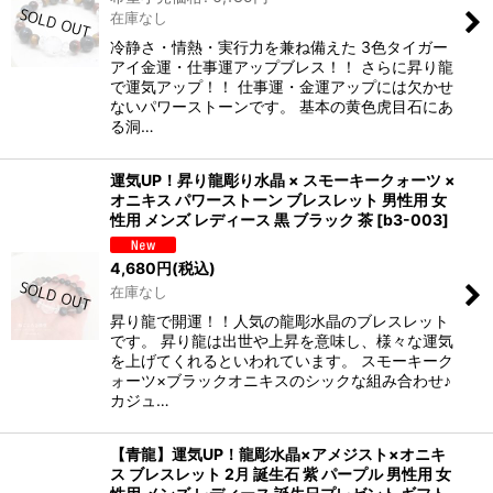
在庫なし
冷静さ・情熱・実行力を兼ね備えた 3色タイガー
アイ金運・仕事運アップブレス！！ さらに昇り龍
で運気アップ！！ 仕事運・金運アップには欠かせ
ないパワーストーンです。 基本の黄色虎目石にあ
る洞…
運気UP！昇り龍彫り水晶 × スモーキークォーツ ×
オニキス パワーストーン ブレスレット 男性用 女
性用 メンズ レディース 黒 ブラック 茶
[
b3-003
]
4,680
円
(税込)
在庫なし
昇り龍で開運！！人気の龍彫水晶のブレスレット
です。 昇り龍は出世や上昇を意味し、様々な運気
を上げてくれるといわれています。 スモーキーク
ォーツ×ブラックオニキスのシックな組み合わせ♪
カジュ…
【青龍】運気UP！龍彫水晶×アメジスト×オニキ
ス ブレスレット 2月 誕生石 紫 パープル 男性用 女