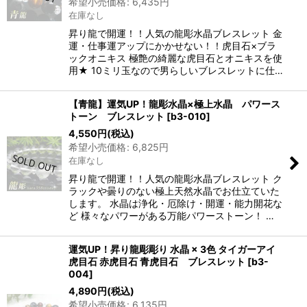
希望小売価格
:
6,435
円
在庫なし
昇り龍で開運！！人気の龍彫水晶ブレスレット 金
運・仕事運アップにかかせない！！虎目石×ブラ
ックオニキス 極艶の綺麗な虎目石とオニキスを使
用★ 10ミリ玉なので男らしいブレスレットに仕…
【青龍】運気UP！龍彫水晶×極上水晶 パワース
トーン ブレスレット
[
b3-010
]
4,550
円
(税込)
希望小売価格
:
6,825
円
在庫なし
昇り龍で開運！！人気の龍彫水晶ブレスレット ク
ラックや曇りのない極上天然水晶でお仕立ていた
します。 水晶は浄化・厄除け・開運・能力開花な
ど 様々なパワーがある万能パワーストーン！ …
運気UP！昇り龍彫彫り 水晶 × 3色 タイガーアイ
虎目石 赤虎目石 青虎目石 ブレスレット
[
b3-
004
]
4,890
円
(税込)
希望小売価格
:
6,135
円