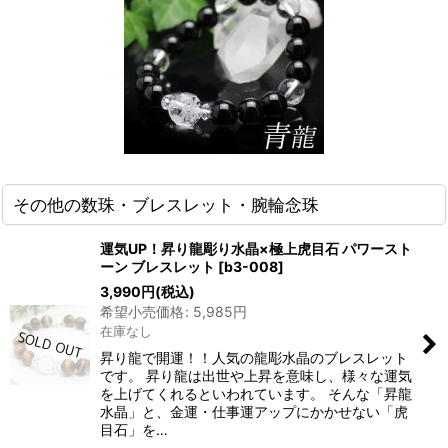
その他の数珠・ブレスレット・腕輪念珠
運気UP！昇り龍彫り水晶×極上虎目石 パワースト
ーン ブレスレット
[
b3-008
]
3,990
円
(税込)
希望小売価格
:
5,985
円
在庫なし
昇り龍で開運！！人気の龍彫水晶のブレスレット
です。 昇り龍は出世や上昇を意味し、様々な運気
を上げてくれるといわれています。 そんな「昇龍
水晶」と、金運・仕事運アップにかかせない「虎
目石」を…