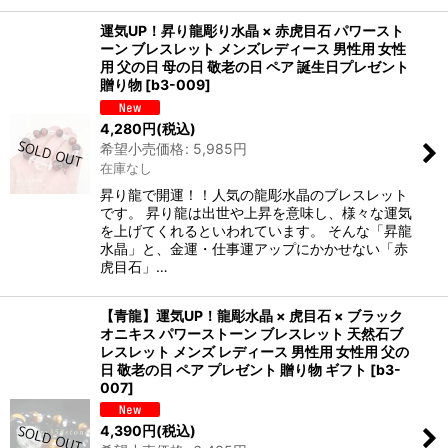
運気UP！昇り龍彫り水晶 × 赤虎目石 パワースト
ーン ブレスレット メンズレディース 男性用 女性
用 父の日 母の日 敬老の日 ペア 誕生日プレゼント
贈り物
[
b3-009
]
4,280
円
(税込)
希望小売価格
:
5,985
円
在庫なし
昇り龍で開運！！人気の龍彫水晶のブレスレット
です。 昇り龍は出世や上昇を意味し、様々な運気
を上げてくれるといわれています。 そんな「昇龍
水晶」と、金運・仕事運アップにかかせない「赤
虎目石」…
【青龍】運気UP！龍彫水晶 × 虎目石 × ブラック
オニキス パワーストーン ブレスレット 天然石ブ
レスレット メンズ レディース 男性用 女性用 父の
日 敬老の日 ペア プレゼント 贈り物 ギフト
[
b3-
007
]
4,390
円
(税込)