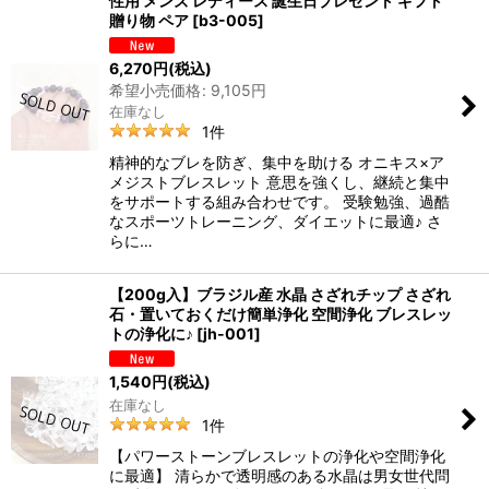
性用 メンズ レディース 誕生日プレゼント ギフト
贈り物 ペア
[
b3-005
]
6,270
円
(税込)
希望小売価格
:
9,105
円
在庫なし
1
件
精神的なブレを防ぎ、集中を助ける オニキス×ア
メジストブレスレット 意思を強くし、継続と集中
をサポートする組み合わせです。 受験勉強、過酷
なスポーツトレーニング、ダイエットに最適♪ さ
らに…
【200g入】ブラジル産 水晶 さざれチップ さざれ
石・置いておくだけ簡単浄化 空間浄化 ブレスレッ
トの浄化に♪
[
jh-001
]
1,540
円
(税込)
在庫なし
1
件
【パワーストーンブレスレットの浄化や空間浄化
に最適】 清らかで透明感のある水晶は男女世代問