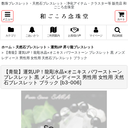
数珠ブレスレット・天然石ブレスレット・浄化アイテム・クラスター等 販売店 和
ごころ念珠堂
メニュー
カート
カテゴリ
ごあいさつ
ご利用案内
お客様の声
マイページ
商品検索
ホーム
>
天然石ブレスレット
>
運気UP 昇り龍ブレスレット
>
【青龍】運気UP！龍彫水晶×オニキス パワーストーン ブレスレット 黒 メンズ
レディース 男性用 女性用 天然石ブレスレット ブラック
【青龍】運気UP！龍彫水晶×オニキス パワーストーン
ブレスレット 黒 メンズ レディース 男性用 女性用 天然
石ブレスレット ブラック
[
b3-006
]