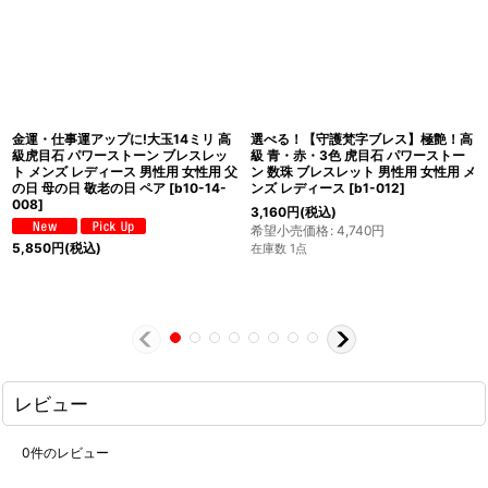
金運・仕事運アップに!大玉14ミリ 高
選べる！【守護梵字ブレス】極艶！高
級虎目石 パワーストーン ブレスレッ
級 青・赤・3色 虎目石 パワーストー
ト メンズ レディース 男性用 女性用 父
ン 数珠 ブレスレット 男性用 女性用 メ
の日 母の日 敬老の日 ペア
[
b10-14-
ンズ レディース
[
b1-012
]
008
]
3,160
円
(税込)
希望小売価格
:
4,740
円
5,850
円
(税込)
在庫数 1点
レビュー
0
件のレビュー