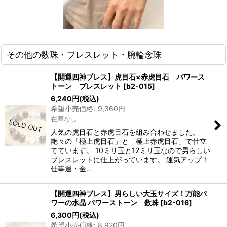
その他の数珠・ブレスレット・腕輪念珠
【開運四神ブレス】虎目石×赤虎目石 パワース
トーン ブレスレット
[
b2-015
]
6,240
円
(税込)
希望小売価格
:
9,360
円
在庫なし
人気の虎目石と赤虎目石を組み合わせました。
艶々の「極上虎目石」と「極上赤虎目石」で仕立
てています。 10ミリ玉と12ミリ玉なので男らしい
ブレスレットに仕上がっています。 運気アップ！
仕事運・金…
【開運四神ブレス】男らしい大玉サイズ！万能パ
ワーの水晶 パワーストーン 数珠
[
b2-016
]
6,300
円
(税込)
希望小売価格
:
8,920
円