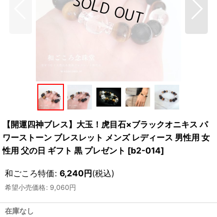
【開運四神ブレス】大玉！虎目石×ブラックオニキス パ
ワーストーン ブレスレット メンズ レディース 男性用 女
性用 父の日 ギフト 黒 プレゼント
[
b2-014
]
和ごころ特価
:
6,240
円
(税込)
希望小売価格
:
9,060
円
在庫なし