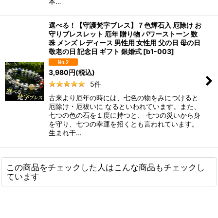
本…
選べる！【守護梵字ブレス】７色輝石入 厄除け お
守りブレスレット 厄年 贈り物 パワーストーン 数
珠 メンズ レディース 男性用 女性用 父の日 母の日
敬老の日 記念日 ギフト 銀婚式
[
b1-003
]
3,980
円
(税込)
5
件
古来より厄年の時には、七色の物をみにつけると
厄除け・厄祓いに なるといわれています。また、
七つの色の石を１度に持つと、 七つの災いから身
を守り、七つの幸運を招くとも言われています。
生まれ干…
この商品をチェックした人はこんな商品もチェックし
ています