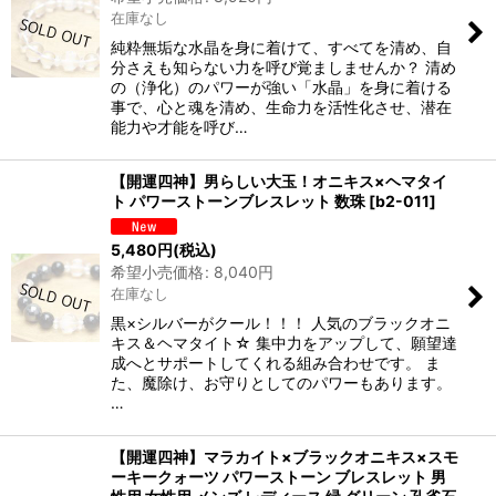
在庫なし
純粋無垢な水晶を身に着けて、すべてを清め、自
分さえも知らない力を呼び覚ましませんか？ 清め
の（浄化）のパワーが強い「水晶」を身に着ける
事で、心と魂を清め、生命力を活性化させ、潜在
能力や才能を呼び…
【開運四神】男らしい大玉！オニキス×ヘマタイ
ト パワーストーンブレスレット 数珠
[
b2-011
]
5,480
円
(税込)
希望小売価格
:
8,040
円
在庫なし
黒×シルバーがクール！！！ 人気のブラックオニ
キス＆ヘマタイト☆ 集中力をアップして、願望達
成へとサポートしてくれる組み合わせです。 ま
た、魔除け、お守りとしてのパワーもあります。
…
【開運四神】マラカイト×ブラックオニキス×スモ
ーキークォーツ パワーストーン ブレスレット 男