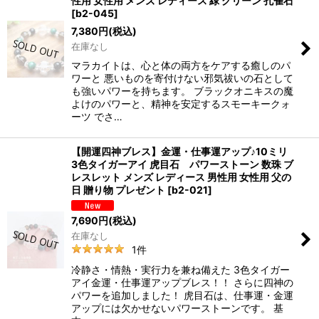
性用 女性用 メンズ レディース 緑 グリーン 孔雀石
[
b2-045
]
7,380
円
(税込)
在庫なし
マラカイトは、心と体の両方をケアする癒しのパ
ワーと 悪いものを寄付けない邪気祓いの石として
も強いパワーを持ちます。 ブラックオニキスの魔
よけのパワーと、精神を安定するスモーキークォ
ーツ でさ…
【開運四神ブレス】金運・仕事運アップ♪10ミリ
3色タイガーアイ 虎目石 パワーストーン 数珠 ブ
レスレット メンズ レディース 男性用 女性用 父の
日 贈り物 プレゼント
[
b2-021
]
7,690
円
(税込)
在庫なし
1
件
冷静さ・情熱・実行力を兼ね備えた 3色タイガー
アイ金運・仕事運アップブレス！！ さらに四神の
パワーを追加しました！ 虎目石は、仕事運・金運
アップには欠かせないパワーストーンです。 基