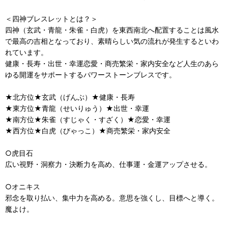
＜四神ブレスレットとは？＞
四神（玄武・青龍・朱雀・白虎）を東西南北へ配置することは風水
で最高の吉相となっており、素晴らしい気の流れが発生するといわ
れています。
健康・長寿・出世・幸運恋愛・商売繁栄・家内安全など人生のあら
ゆる開運をサポートするパワーストーンブレスです。
★北方位★玄武（げんぶ）★健康・長寿
★東方位★青龍（せいりゅう）★出世・幸運
★南方位★朱雀（すじゃく・すざく）★恋愛・幸運
★西方位★白虎（びゃっこ）★商売繁栄・家内安全
○虎目石
広い視野・洞察力・決断力を高め、仕事運・金運アップさせる。
○オニキス
邪念を取り払い、集中力を高める。意思を強くし、目標へと導く。
魔よけ。