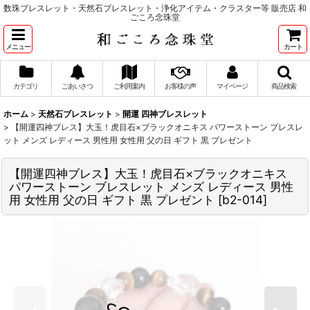
数珠ブレスレット・天然石ブレスレット・浄化アイテム・クラスター等 販売店 和
ごころ念珠堂
メニュー
カート
カテゴリ
ごあいさつ
ご利用案内
お客様の声
マイページ
商品検索
ホーム
>
天然石ブレスレット
>
開運 四神ブレスレット
>
【開運四神ブレス】大玉！虎目石×ブラックオニキス パワーストーン ブレスレ
ット メンズ レディース 男性用 女性用 父の日 ギフト 黒 プレゼント
【開運四神ブレス】大玉！虎目石×ブラックオニキス
パワーストーン ブレスレット メンズ レディース 男性
用 女性用 父の日 ギフト 黒 プレゼント
[
b2-014
]