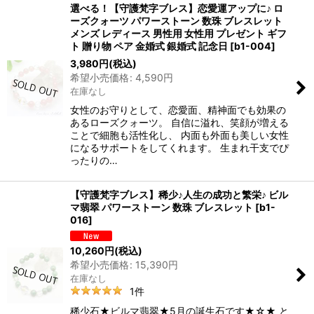
選べる！【守護梵字ブレス】恋愛運アップに♪ ロ
ーズクォーツ パワーストーン 数珠 ブレスレット
メンズ レディース 男性用 女性用 プレゼント ギフ
ト 贈り物 ペア 金婚式 銀婚式 記念日
[
b1-004
]
3,980
円
(税込)
希望小売価格
:
4,590
円
在庫なし
女性のお守りとして、恋愛面、精神面でも効果の
あるローズクォーツ。 自信に溢れ、笑顔が増える
ことで細胞も活性化し、 内面も外面も美しい女性
になるサポートをしてくれます。 生まれ干支でぴ
ったりの…
【守護梵字ブレス】稀少♪人生の成功と繁栄♪ ビル
マ翡翠 パワーストーン 数珠 ブレスレット
[
b1-
016
]
10,260
円
(税込)
希望小売価格
:
15,390
円
在庫なし
1
件
稀少石★ビルマ翡翠★5月の誕生石です★☆★ と