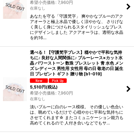
希望小売価格
:
7,960
円
在庫なし
あなたを守る「守護梵字」 爽やかなブルーのアク
アオーラと極上水晶で優しく涼やかな、 さりげな
く美しく身につけられるスタイリッシュなブレス
にデザインしました アクアオーラは、透明な水晶
を約16…
選べる！【守護梵字ブレス】穏やかで平和な気持
ちに♪ 良好な人間関係に♪ ブルーレース×カット水
晶 パワーストーン 数珠 ブレスレット 青 水色 メン
ズ レディース 男性用 女性用 母の日 敬老の日 誕生
日 プレゼント ギフト 贈り物
[
b1-019
]
5,510
円
(税込)
希望小売価格
:
7,960
円
在庫なし
淡いブルーに白のレース模様。 その優しい色合い
は、眺めているだけで 心穏やかに平和な気持ちに
させてくれます☆ またコミュニケーション能力も
高めてくれるので 人付き合いなどでもサ…