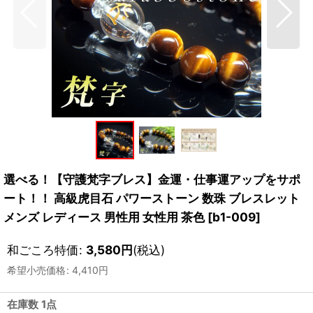
選べる！【守護梵字ブレス】金運・仕事運アップをサポ
ート！！ 高級虎目石 パワーストーン 数珠 ブレスレット
メンズ レディース 男性用 女性用 茶色
[
b1-009
]
和ごころ特価
:
3,580
円
(税込)
希望小売価格
:
4,410
円
在庫数 1点