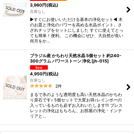
3,960
円
(税込)
在庫なし
▶すぐにお使いいただける基本の浄化セット◀ 木
のお皿と浄化のパワーを高める水晶ポイント、さ
ざれチップをセットにしました すぐに使えてとっ
ても簡単！便利。 この機会にぜひ、大自然が長い
何月をか…
ブラジル産 かちわり天然水晶 5個セット 約240-
300グラム パワーストーン 浄化
[
jh-015
]
4,950
円
(税込)
在庫なし
2
件
まるで氷のような透明度も高い天然水晶のかちわ
り原石です♪ 5個セットで大変お得♪レインボーの
入っているものも必ずお入れいたします!!! ブレス
レットの浄化はもちろん、お部屋の浄化・インテ
リアと…