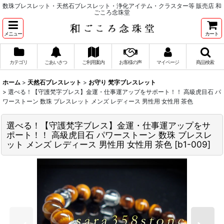
数珠ブレスレット・天然石ブレスレット・浄化アイテム・クラスター等 販売店 和
ごころ念珠堂
メニュー
カート
カテゴリ
ごあいさつ
ご利用案内
お客様の声
マイページ
商品検索
ホーム
>
天然石ブレスレット
>
お守り 梵字ブレスレット
>
選べる！【守護梵字ブレス】金運・仕事運アップをサポート！！ 高級虎目石 パ
ワーストーン 数珠 ブレスレット メンズ レディース 男性用 女性用 茶色
選べる！【守護梵字ブレス】金運・仕事運アップをサ
ポート！！ 高級虎目石 パワーストーン 数珠 ブレスレ
ット メンズ レディース 男性用 女性用 茶色
[
b1-009
]