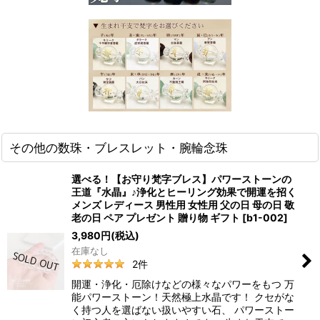
その他の数珠・ブレスレット・腕輪念珠
選べる！【お守り梵字ブレス】パワーストーンの
王道『水晶』♪浄化とヒーリング効果で開運を招く
メンズ レディース 男性用 女性用 父の日 母の日 敬
老の日 ペア プレゼント 贈り物 ギフト
[
b1-002
]
3,980
円
(税込)
在庫なし
2
件
開運・浄化・厄除けなどの様々なパワーをもつ 万
能パワーストーン！天然極上水晶です！ クセがな
く持つ人を選ばない扱いやすい石、 パワーストー