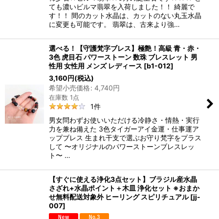
ても濃いビルマ翡翠を入荷しました！！ 綺麗で
す！！ 間のカット水晶は、カットのない丸玉水晶
に変更も可能です。 翡翠は、古来より強…
選べる！【守護梵字ブレス】極艶！高級 青・赤・
3色 虎目石 パワーストーン 数珠 ブレスレット 男
性用 女性用 メンズ レディース
[
b1-012
]
3,160
円
(税込)
希望小売価格
:
4,740
円
在庫数 1点
1
件
男女問わずお使いいただける冷静さ・情熱・実行
力を兼ね備えた 3色タイガーアイ金運・仕事運ア
ップブレス 生まれ干支で選ぶお守り梵字をプラス
して 〜オリジナルのパワーストーンブレスレッ
ト〜 …
【すぐに使える浄化3点セット】ブラジル産水晶
さざれ+水晶ポイント＋木皿 浄化セット ※おまか
せ無料配送対象外 ヒーリング スピリチュアル
[
jj-
007
]