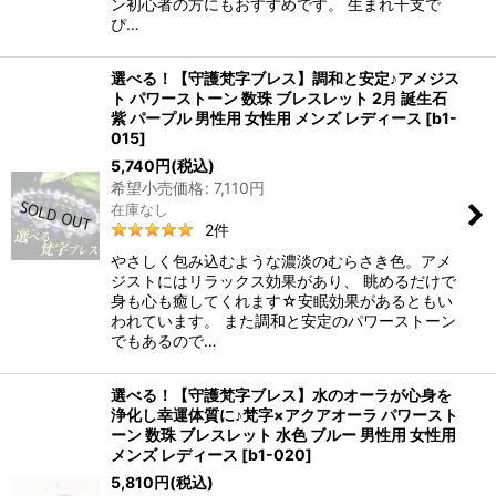
ン初心者の方にもおすすめです。 生まれ干支で
ぴ…
選べる！【守護梵字ブレス】調和と安定♪アメジス
ト パワーストーン 数珠 ブレスレット 2月 誕生石
紫 パープル 男性用 女性用 メンズ レディース
[
b1-
015
]
5,740
円
(税込)
希望小売価格
:
7,110
円
在庫なし
2
件
やさしく包み込むような濃淡のむらさき色。アメ
ジストにはリラックス効果があり、 眺めるだけで
身も心も癒してくれます☆安眠効果があるともい
われています。 また調和と安定のパワーストーン
でもあるので…
選べる！【守護梵字ブレス】水のオーラが心身を
浄化し幸運体質に♪梵字×アクアオーラ パワースト
ーン 数珠 ブレスレット 水色 ブルー 男性用 女性用
メンズ レディース
[
b1-020
]
5,810
円
(税込)