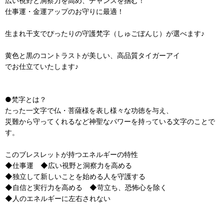
広い視野と洞察力を高め、チャンスを掴む！
仕事運・金運アップのお守りに最適！
生まれ干支でぴったりの守護梵字（しゅごぼんじ）が選べます♪
黄色と黒のコントラストが美しい、高品質タイガーアイ
でお仕立ていたします♪
●梵字とは？
たった一文字で仏・菩薩様を表し様々な功徳を与え、
災難から守ってくれるなど神聖なパワーを持っている文字のことで
す。
このブレスレットが持つエネルギーの特性
◆仕事運 ◆広い視野と洞察力を高める
◆独立して新しいことを始める人を守護する
◆自信と実行力を高める ◆苛立ち、恐怖心を除く
◆人のエネルギーに左右されない