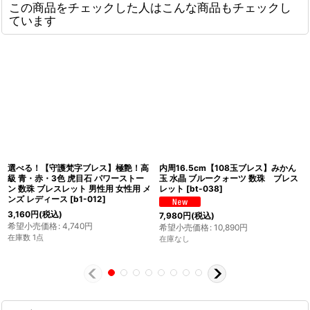
この商品をチェックした人はこんな商品もチェックし
ています
選べる！【守護梵字ブレス】極艶！高
内周16.5cm【108玉ブレス】みかん
級 青・赤・3色 虎目石 パワーストー
玉 水晶 ブルークォーツ 数珠 ブレス
ン 数珠 ブレスレット 男性用 女性用 メ
レット
[
bt-038
]
ンズ レディース
[
b1-012
]
3,160
円
(税込)
7,980
円
(税込)
希望小売価格
:
4,740
円
希望小売価格
:
10,890
円
在庫数 1点
在庫なし