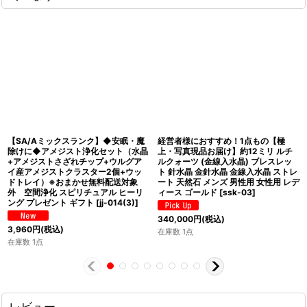
【SA/Aミックスランク】◆安眠・魔
経営者様におすすめ！1点もの【極
除けに◆アメジスト浄化セット（水晶
上・写真現品お届け】約12ミリ ルチ
+アメジストさざれチップ+ウルグア
ルクォーツ (金線入水晶) ブレスレッ
イ産アメジストクラスター2個+ウッ
ト 針水晶 金針水晶 金線入水晶 ストレ
ドトレイ）※おまかせ無料配送対象
ート 天然石 メンズ 男性用 女性用 レデ
外 空間浄化 スピリチュアル ヒーリ
ィース ゴールド
[
ssk-03
]
ング プレゼント ギフト
[
jj-014(3)
]
340,000
円
(税込)
3,960
円
(税込)
在庫数 1点
在庫数 1点
レビュー