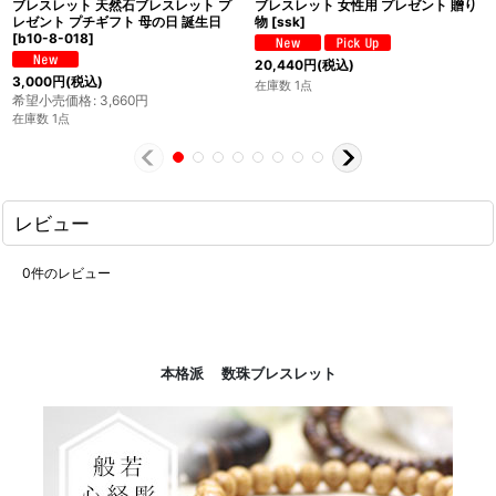
ブレスレット 天然石ブレスレット プ
ブレスレット 女性用 プレゼント 贈り
レゼント プチギフト 母の日 誕生日
物
[
ssk
]
[
b10-8-018
]
20,440
円
(税込)
3,000
円
(税込)
在庫数 1点
希望小売価格
:
3,660
円
在庫数 1点
レビュー
0
件のレビュー
本格派 数珠ブレスレット