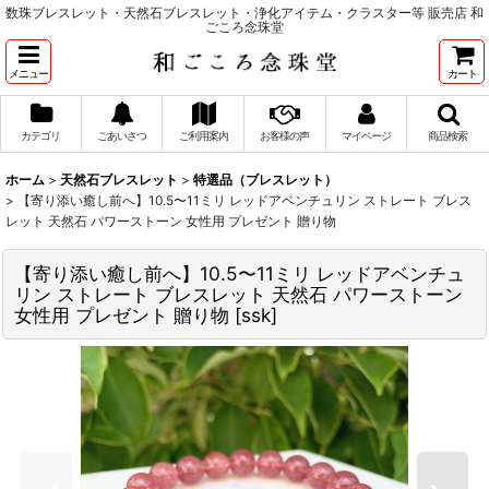
数珠ブレスレット・天然石ブレスレット・浄化アイテム・クラスター等 販売店 和
ごころ念珠堂
メニュー
カート
カテゴリ
ごあいさつ
ご利用案内
お客様の声
マイページ
商品検索
ホーム
>
天然石ブレスレット
>
特選品（ブレスレット）
>
【寄り添い癒し前へ】10.5〜11ミリ レッドアベンチュリン ストレート ブレス
レット 天然石 パワーストーン 女性用 プレゼント 贈り物
【寄り添い癒し前へ】10.5〜11ミリ レッドアベンチュ
リン ストレート ブレスレット 天然石 パワーストーン
女性用 プレゼント 贈り物
[
ssk
]