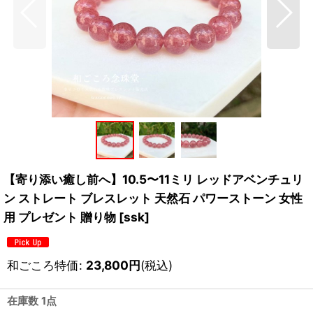
【寄り添い癒し前へ】10.5〜11ミリ レッドアベンチュリ
ン ストレート ブレスレット 天然石 パワーストーン 女性
用 プレゼント 贈り物
[
ssk
]
和ごころ特価
:
23,800
円
(税込)
在庫数 1点