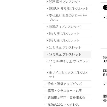
開運 四神ブレスレット
運気UP 昇り龍ブレスレット
幸せ運ぶ 四葉のクローバー
ブレス
特選品（ブレスレット）
6ミリ玉 ブレスレット
8ミリ玉 ブレスレット
10ミリ玉 ブレスレット
12ミリ玉 ブレスレット
深
14ミリ-18ミリ玉 ブレスレッ
大
ト
自
玉サイズミックス ブレスレ
良
ット
リ
浄化・運気アップグッズ
原石・クラスター・丸玉
柔
追加用：梵字・四神彫水晶
相
魔法の18金ネックレス