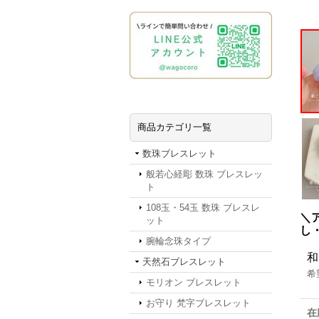
商品カテゴリ一覧
数珠ブレスレット
般若心経彫 数珠 ブレスレッ
ト
108玉・54玉 数珠 ブレスレ
＼
ット
し・
腕輪念珠タイプ
和
天然石ブレスレット
希
モリオン ブレスレット
お守り 梵字ブレスレット
在