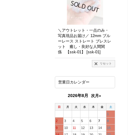
＼アウトレット・一点のみ・
写真現品お届け／ 12mm ブル
ーレース ストレート ブレスレ
ット 癒し・良好な人間関
係 【ssk-01】
[
ssk-01
]
リセット
営業日カレンダー
2026年8月
次月»
日
月
火
水
木
金
土
1
2
3
4
5
6
7
8
9
10
11
12
13
14
15
16
17
18
19
20
21
22