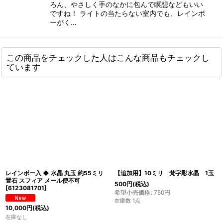
ろん、やさしく手のなかに包んで瞑想などもいい
ですね！ ライトの当たらない室内でも、レインボ
ーがく…
この商品をチェックした人はこんな商品もチェックし
ています
レインボー入 ◆ 水晶 丸玉 約55ミリ
【追加用】10ミリ 梵字彫水晶 1玉
置石 スフィア メール便不可
500
円
(税込)
[
6123081701
]
希望小売価格
:
750
円
在庫数 1点
10,000
円
(税込)
在庫なし