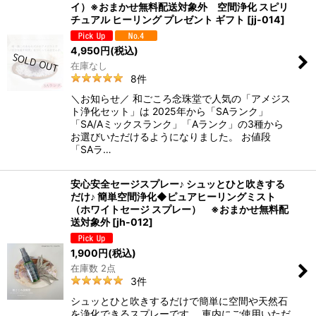
イ）※おまかせ無料配送対象外 空間浄化 スピリ
チュアル ヒーリング プレゼント ギフト
[
jj-014
]
4,950
円
(税込)
在庫なし
8
件
＼お知らせ／ 和ごころ念珠堂で人気の「アメジス
ト浄化セット」は 2025年から「SAランク」
「SA/Aミックスランク」「Aランク」の3種から
お選びいただけるようになりました。 お値段
「SAラ…
安心安全セージスプレー♪ シュッとひと吹きする
だけ♪ 簡単空間浄化◆ピュアヒーリングミスト
（ホワイトセージ スプレー） ※おまかせ無料配
送対象外
[
jh-012
]
1,900
円
(税込)
在庫数 2点
3
件
シュッとひと吹きするだけで簡単に空間や天然石
を浄化できるスプレーです。 車内にご使用いただ