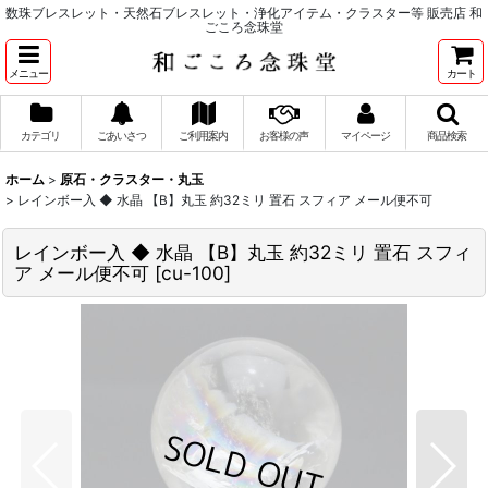
数珠ブレスレット・天然石ブレスレット・浄化アイテム・クラスター等 販売店 和
ごころ念珠堂
メニュー
カート
カテゴリ
ごあいさつ
ご利用案内
お客様の声
マイページ
商品検索
ホーム
>
原石・クラスター・丸玉
>
レインボー入 ◆ 水晶 【B】丸玉 約32ミリ 置石 スフィア メール便不可
レインボー入 ◆ 水晶 【B】丸玉 約32ミリ 置石 スフィ
ア メール便不可
[
cu-100
]