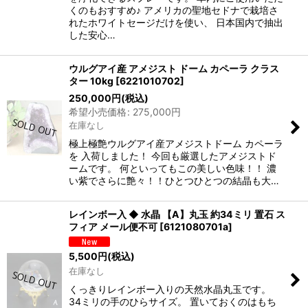
くのもおすすめ♪ アメリカの聖地セドナで栽培さ
れたホワイトセージだけを使い、 日本国内で抽出
した安心…
ウルグアイ産 アメジスト ドーム カペーラ クラス
ター 10kg
[
6221010702
]
250,000
円
(税込)
希望小売価格
:
275,000
円
在庫なし
極上極艶ウルグアイ産アメジストドーム カペーラ
を 入荷しました！ 今回も厳選したアメジストド
ームです。 何といってもこの美しい色味！！ 濃
い紫でさらに艶々！！ひとつひとつの結晶も大…
レインボー入 ◆ 水晶 【A】丸玉 約34ミリ 置石 ス
フィア メール便不可
[
6121080701a
]
5,500
円
(税込)
在庫なし
くっきりレインボー入りの天然水晶丸玉です。
34ミリの手のひらサイズ。 置いておくのはもち