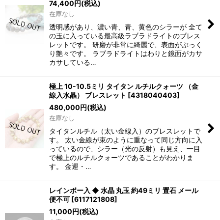
74,400
円
(税込)
在庫なし
透明感があり、濃い青、青、黄色のシラーが 全て
の玉に入っている最高級ラブラドライトのブレス
レットです。 研磨が非常に綺麗で、表面がぷっく
り艶々です。 ラブラドライトはわりと鏡面がカサ
カサしている…
極上 10-10.5ミリ タイタン ルチルクォーツ （金
線入水晶） ブレスレット
[
4318040403
]
480,000
円
(税込)
在庫なし
タイタンルチル（太い金線入）のブレスレットで
す。 太い金線が束のように重なって同じ方向に入
っているので、シラー（光の反射）も見え、一目
で極上のルチルクォーツであることがわかりま
す。 金運・…
レインボー入 ◆ 水晶 丸玉 約49ミリ 置石 メール
便不可
[
6117121808
]
11,000
円
(税込)