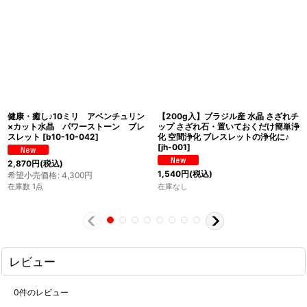
健康・癒し♪10ミリ アベンチュリン
【200g入】ブラジル産 水晶 さざれチ
×カット水晶 パワーストーン ブレ
ップ さざれ石・置いておくだけ簡単浄
スレット
[
b10-10-042
]
化 空間浄化 ブレスレットの浄化に♪
[
jh-001
]
2,870
円
(税込)
1,540
円
(税込)
希望小売価格
:
4,300
円
在庫数 1点
在庫なし
レビュー
0
件のレビュー