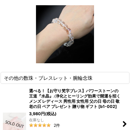
その他の数珠・ブレスレット・腕輪念珠
選べる！【お守り梵字ブレス】パワーストーンの
王道『水晶』♪浄化とヒーリング効果で開運を招く
メンズ レディース 男性用 女性用 父の日 母の日 敬
老の日 ペア プレゼント 贈り物 ギフト
[
b1-002
]
3,980
円
(税込)
在庫なし
2
件