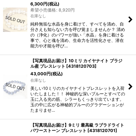
6,300
円
(税込)
希望小売価格
:
8,920
円
在庫なし
純粋無垢な水晶を身に着けて、すべてを清め、自
分さえも知らない力を呼び覚ましませんか？ 清め
の（浄化）のパワーが強い「水晶」を身に着ける
事で、心と魂を清め、生命力を活性化させ、潜在
能力や才能を呼び…
【写真現品お届け】10ミリ カイヤナイト ブラジ
ル産 ブレスレット
[
4318120703
]
43,000
円
(税込)
在庫なし
美しい10ミリのカイヤナイトブレスレットを入荷
いたしました！！ 神秘的な深いブルーとすべての
玉に入る光の筋、シラーもくっきり出ています。
玉の中に広がる神秘的ブルーのグラデーションが
たまりませ…
【写真現品お届け】9ミリ 最高級 ラブラドライト
パワーストーン ブレスレット
[
4318120701
]