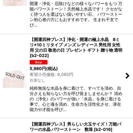
開運・浄化・厄除けなどの様々なパワーをもつ 万
能パワーストーン！天然極上水晶です！ クセがな
く持つ人を選ばない扱いやすい石、 パワーストー
ン初心者の方にもおすすめです。 生まれ干支で
ぴ…
【開運四神ブレス】浄化・開運の極上水晶 8ミ
リ×10ミリタイプ メンズ レディース 男性用 女性
用 父の日 敬老の日 プレゼント ギフト 贈り物 透明
[
b2-022
]
5,980
円
(税込)
希望小売価格
:
8,080
円
在庫なし
純粋無垢な水晶を身に着けて、すべてを清め、自
分さえも知らない力を呼び覚ましませんか？ 清め
の（浄化）のパワーが強い「水晶」を身に着ける
事で、心と魂を清め、生命力を活性化させ、潜在
能力や才能を呼び…
【開運四神ブレス】男らしい大玉サイズ！万能パ
ワーの水晶 パワーストーン 数珠
[
b2-016
]