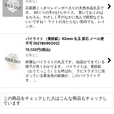
在庫なし
広範囲くっきりレインボー入りの天然水晶丸玉で
す。 49ミリの手のひらサイズ。 置いておくのは
もちろん、やさしく手のなかに包んで瞑想なども
いいですね！ ライトの当たらない室内でも、レイ
ンボ…
パイライト （黄鉄鉱）62mm 丸玉 原石 メール便
不可
[
6218090202
]
15,120
円
(税込)
在庫なし
綺麗なパイライトの丸玉です。 結晶ができている
様子が良くわかります。 パイライトは、黄鉄鉱
（おうてっこう）とも呼ばれ、 ラピスラズリに混
ざっている黄金色の鉱物が、このパイライトで
す。 …
この商品をチェックした人はこんな商品もチェックし
ています