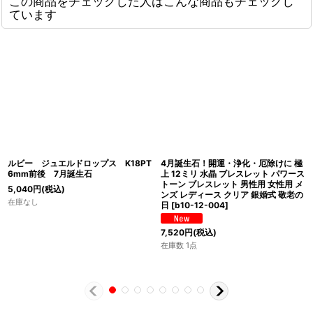
この商品をチェックした人はこんな商品もチェックし
ています
ルビー ジュエルドロップス K18PT
4月誕生石！開運・浄化・厄除けに 極
6mm前後 7月誕生石
上 12ミリ 水晶 ブレスレット パワース
トーン ブレスレット 男性用 女性用 メ
5,040
円
(税込)
ンズ レディース クリア 銀婚式 敬老の
在庫なし
日
[
b10-12-004
]
7,520
円
(税込)
在庫数 1点