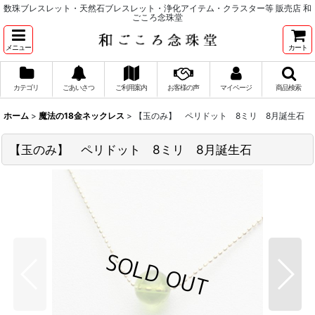
数珠ブレスレット・天然石ブレスレット・浄化アイテム・クラスター等 販売店 和
ごころ念珠堂
メニュー
カート
カテゴリ
ごあいさつ
ご利用案内
お客様の声
マイページ
商品検索
ホーム
>
魔法の18金ネックレス
>
【玉のみ】 ペリドット 8ミリ 8月誕生石
【玉のみ】 ペリドット 8ミリ 8月誕生石