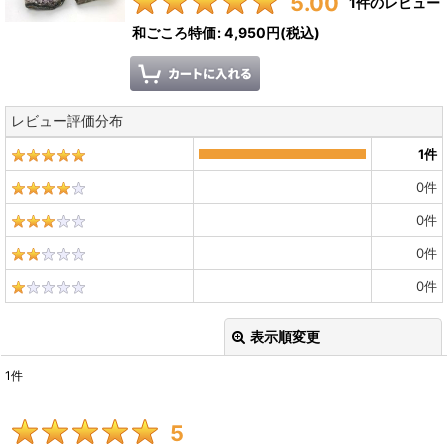
5.00
1
件のレビュー
和ごころ特価
:
4,950円
(税込)
レビュー評価分布
1
件
0
件
0
件
0
件
0
件
表示順変更
閉じる
1
件
レビュー検索
:
5
期間
: