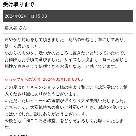
受け取りまで
画像
:
2024
02
11
15:03
年
月
日
購入者
さん
星の数
:
速やかな対応をして頂きました。商品の梱包も丁寧にしてあり、
嬉しく思いました。
並び順
:
小ぶりのものを、幾つかのところに置きたいと思っていたので、
お値段もお手頃で選びました。サイズも丁度よく、持った感じも
絞り込む
相性が良さそうで信頼できるお店だなぁ、と感じています。
ショップからの返信
2024
05
15
00:05
年
月
日
この度はたくさんのショップ様の中より和ごころ念珠堂にてご購
入くださり誠にありがとうございます。
いただいたレビューへの返信が遅くなり大変失礼いたしました。
こちらこそ、大変気持ちの良いご対応いただき、感謝の想いでい
っぱいでした。誠にありがとうございます。
今後とも「和ごころ念珠堂」をどうぞよろしくお願いいたしま
す。
またお役に立てる機会がありましたら嬉しいです。