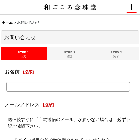
ホーム
>
お問い合わせ
お問い合わせ
STEP 1
STEP 2
STEP 3
入力
確認
完了
お名前
[
必須
]
メールアドレス
[
必須
]
送信後すぐに「自動送信のメール」が届かない場合は、必ず下
記ご確認下さい。
・ ドメイン指定などで受信拒否されていませんか？